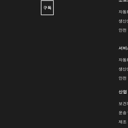
구독
자동
생산
안전
서비
자동
생산
안전
산업
보건
운송 
제조