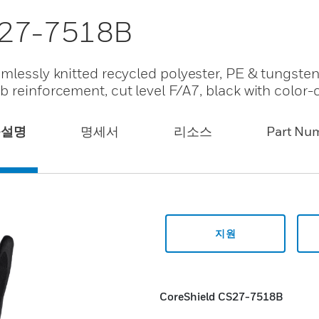
S27-7518B
lessly knitted recycled polyester, PE & tungsten f
 reinforcement, cut level F/A7, black with color-
품설명
명세서
리소스
Part Nu
지원
CoreShield CS27-7518B