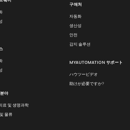
구매처
화
자동화
성
생산성
안전
감지 솔루션
스
화
MYAUTOMATION サポート
성
ハウツービデオ
助けが必要ですか?
 분야
의료 및 생명과학
및 물류