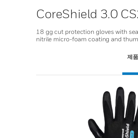
CoreShield 3.0 C
18 gg cut protection gloves with seam
nitrile micro-foam coating and thumb
제