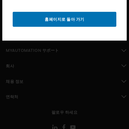
산업 분야
toggle view
홈페이지로 돌아 가기
지원
toggle view
구매처
toggle view
MYAUTOMATION サポート
toggle view
회사
toggle view
채용 정보
toggle view
연락처
toggle view
팔로우 하세요