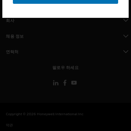
toggle view
MYAUTOMATION サポート
toggle view
회사
toggle view
채용 정보
toggle view
연락처
toggle view
팔로우 하세요
Copyright © 2026 Honeywell International Inc
약관