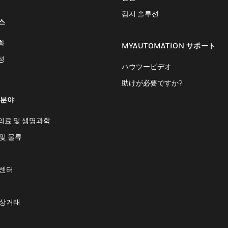
감지 솔루션
스
화
MYAUTOMATION サポート
성
ハウツービデオ
助けが必要ですか?
 분야
의료 및 생명과학
및 물류
 센터
 상거래