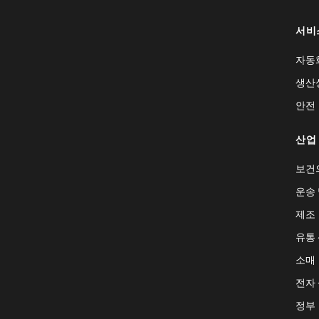
서비
자동
생산
안전
산업
보건
운송 
제조
유통
소매
전자
정부