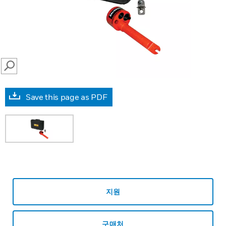
SEARCH
Save this page as PDF
지원
구매처