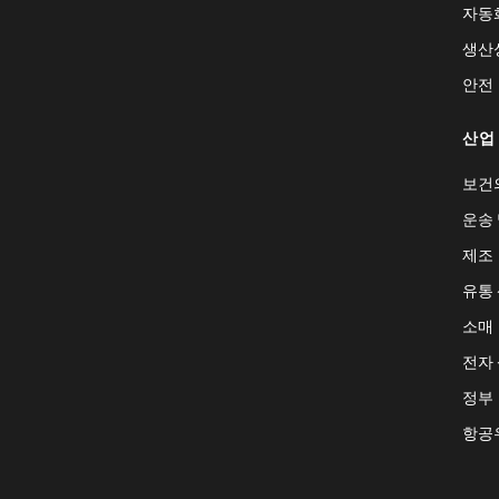
자동
생산
안전
산업
보건
운송 
제조
유통
소매
전자
정부
항공