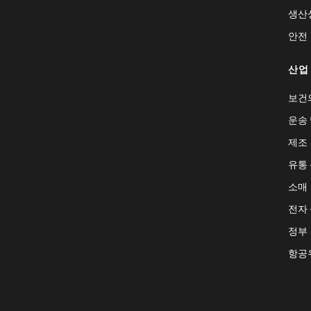
생산
안전
산업
보건
운송 
제조
유통
소매
전자
정부
항공