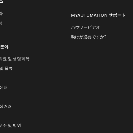
스
화
MYAUTOMATION サポート
성
ハウツービデオ
助けが必要ですか?
 분야
의료 및 생명과학
및 물류
 센터
 상거래
우주 및 방위