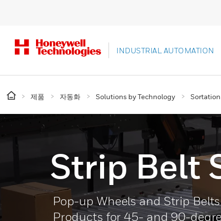
INDUSTRIAL AUTOMATION
제품
자동화
Solutions by Technology
Sortatio
Strip Belt 
Pop-up Wheels and Strip Belts 
Products for 45- and 90-degre