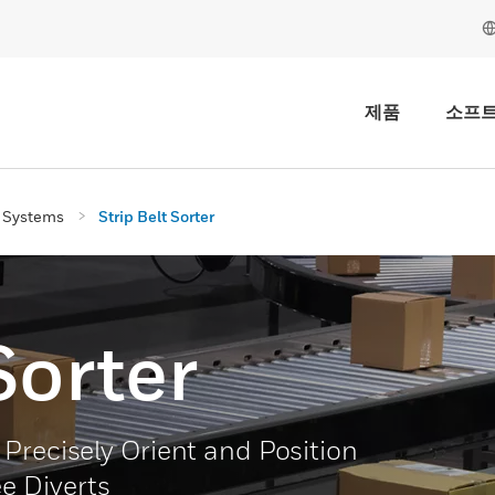
제품
소프
n Systems
Strip Belt Sorter
Sorter
Precisely Orient and Position
e Diverts