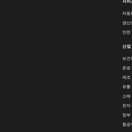
서비
자동
생산
안전
산업
보건
운송 
제조
유통
소매
전자
정부
항공