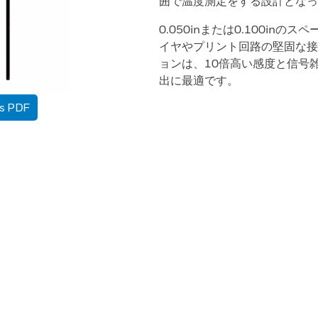
囲で温度測定をする設計となっ
0.050inまたは0.100i
イヤやプリント回路の堅固な接続
ョンは、10倍高い感度と信号
出に最適です。
as PDF