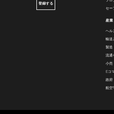
登録する
セー
産業
ヘル
輸送
製造
流通
小売
Eコ
政府
航空