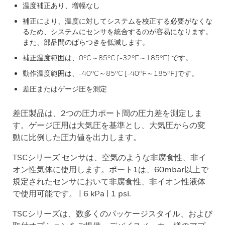
温度補正あり、増幅なし
補正により、温度に対してシステムを校正する必要がなくな
るため、システムにセンサを統合するのが容易になります。
また、部品間のばらつきを低減します。
補正温度範囲は、0°C～85°C [-32°F～185°F] です。
動作温度範囲は、-40°C～85°C [-40°F～185°F]です。
差圧またはゲージ圧を測定
差圧製品は、2つの圧力ポート間の圧力差を測定しま
す。ゲージ圧用は大気圧を基準とし、大気圧からの変
動に比例した圧力値を出力します。
TSCシリーズ センサは、空気のような非腐食性、非イ
オン性気体に使用します。ポート1は、60mbar以上で
規定されたセンサにおいて非腐食性、非イオン性液体
で使用可能です。 | 6 kPa | 1 psi.
TSCシリーズは、数多くのパッケージスタイル、および