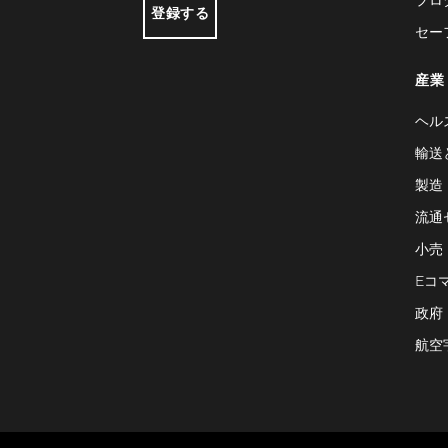
登録する
セー
産業
ヘル
輸送
製造
流通
小売
Eコ
政府
航空