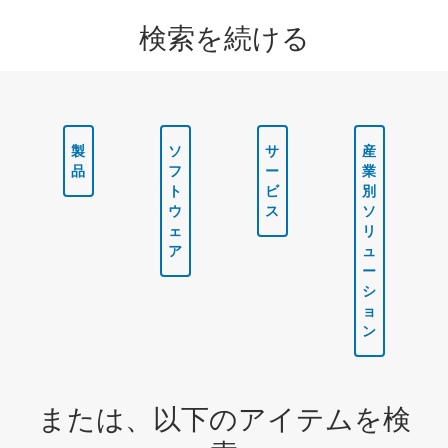
検索を続ける
製
ソ
サ
産
品
フ
ー
業
ト
ビ
別
ウ
ス
ソ
ェ
リ
ア
ュ
ー
シ
ョ
ン
または、以下のアイテムを検