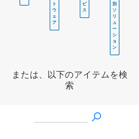
ト
ビ
別
ウ
ス
ソ
ェ
リ
ア
ュ
ー
シ
ョ
ン
または、以下のアイテムを検
索