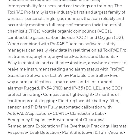
interoperability for users, and cost savings on training. The
ToxiRAE Pro family is the industry’s first and largest family of
wireless, personal single-gas monitors that can reliably and
accurately monitor a full range of common toxic industrial
chemicals (TICs), volatile organic compounds (VOCs),
combustible gases, carbon dioxide (CO2), and Oxygen (O2).
When combined with ProRAE Guardian software, safety
managers can easily view data in real time on all ToxiRAE Pro
instruments, anytime, anywhere.Features and Benefits:•
Easy to maintain and calibrate• Anytime, anywhere access to
real-time instrument reading and alarm status with ProRAE
Guardian Software or EchoView Portable Controller• Five-
way alarm notification — man down, and 4 instrument
alarms• Rugged, IP-54 (PID) and IP-65 (EC, LEL, and CO2)
protection rating• Compact and lightweight• 3 months of
continuous data logging• Field-replaceable battery, filter,
sensor, and PID fan• Fully automated calibration with
AutoRAE2Application:• CBRNE• Clandestine Labs•
Emergency Response• Environmental Cleanups/
Remediation• Exploration• Fire Overhaul• Fracking• Hazmat
Response• Leak Detection• Plant Shutdown & Turn-Around•