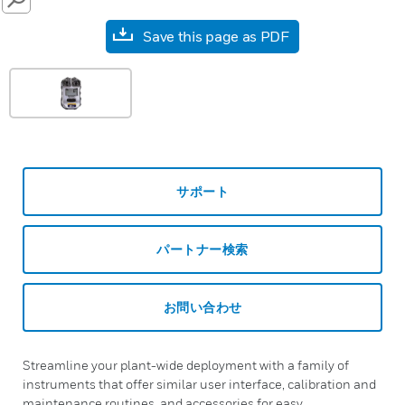
SEARCH
Save this page as PDF
サポート
パートナー検索
お問い合わせ
Streamline your plant-wide deployment with a family of
instruments that offer similar user interface, calibration and
maintenance routines, and accessories for easy