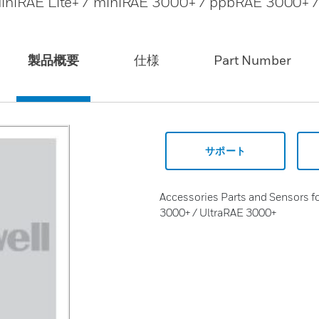
 MiniRAE Lite+ / miniRAE 3000+ / ppbRAE 3000+ 
製品概要
仕様
Part Number
サポート
Accessories Parts and Sensors f
3000+ / UltraRAE 3000+