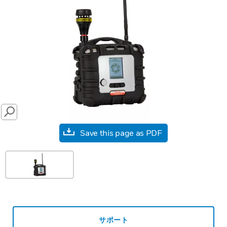
SEARCH
Save this page as PDF
サポート