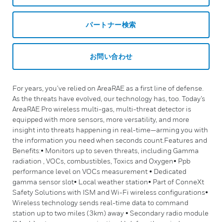
パートナー検索
お問い合わせ
For years, you’ve relied on AreaRAE as a first line of defense.
As the threats have evolved, our technology has, too. Today’s
AreaRAE Pro wireless multi-gas, multi-threat detector is
equipped with more sensors, more versatility, and more
insight into threats happening in real-time—arming you with
the information you need when seconds count.Features and
Benefits:• Monitors up to seven threats, including Gamma
radiation , VOCs, combustibles, Toxics and Oxygen• Ppb
performance level on VOCs measurement • Dedicated
gamma sensor slot• Local weather station• Part of ConneXt
Safety Solutions with ISM and Wi-Fi wireless configurations•
Wireless technology sends real-time data to command
station up to two miles (3km) away • Secondary radio module