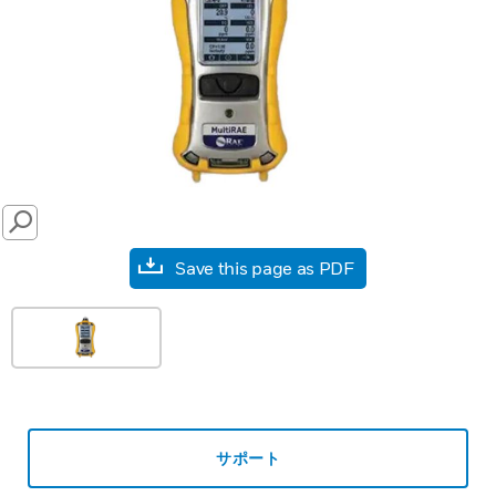
SEARCH
Save this page as PDF
サポート