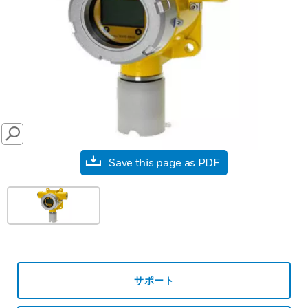
SEARCH
Save this page as PDF
サポート