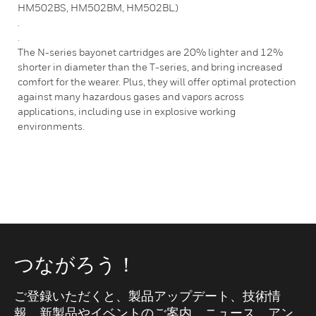
HM502BS, HM502BM, HM502BL)
.
.
The N-series bayonet cartridges are 20% lighter and 12%
shorter in diameter than the T-series, and bring increased
comfort for the wearer. Plus, they will offer optimal protection
against many hazardous gases and vapors across
applications, including use in explosive working
environments.
つながろう！
ご登録いただくと、製品アップデート、技術情
報、新製品やイベントのご案内、ニュース、アン