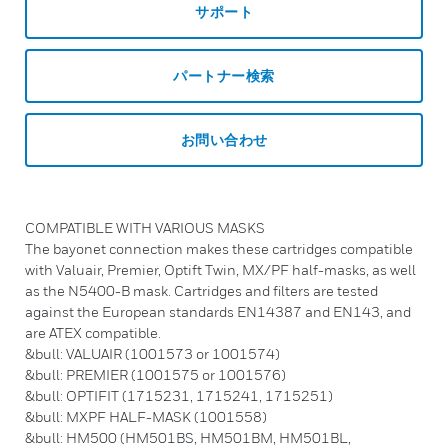
サポート
パートナー検索
お問い合わせ
COMPATIBLE WITH VARIOUS MASKS
The bayonet connection makes these cartridges compatible
with Valuair, Premier, Optift Twin, MX/PF half-masks, as well
as the N5400-B mask. Cartridges and filters are tested
against the European standards EN14387 and EN143, and
are ATEX compatible.
&bull: VALUAIR (1001573 or 1001574)
&bull: PREMIER (1001575 or 1001576)
&bull: OPTIFIT (1715231, 1715241, 1715251)
&bull: MXPF HALF-MASK (1001558)
&bull: HM500 (HM501BS, HM501BM, HM501BL,