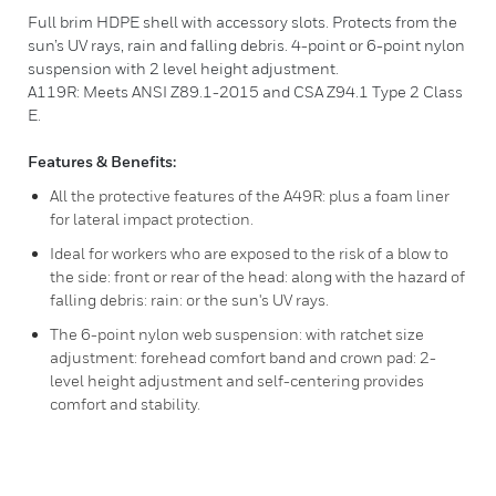
Full brim HDPE shell with accessory slots. Protects from the
sun’s UV rays, rain and falling debris. 4-point or 6-point nylon
suspension with 2 level height adjustment.
A119R: Meets ANSI Z89.1-2015 and CSA Z94.1 Type 2 Class
E.
Features & Benefits:
All the protective features of the A49R: plus a foam liner
for lateral impact protection.
Ideal for workers who are exposed to the risk of a blow to
the side: front or rear of the head: along with the hazard of
falling debris: rain: or the sun's UV rays.
The 6-point nylon web suspension: with ratchet size
adjustment: forehead comfort band and crown pad: 2-
level height adjustment and self-centering provides
comfort and stability.