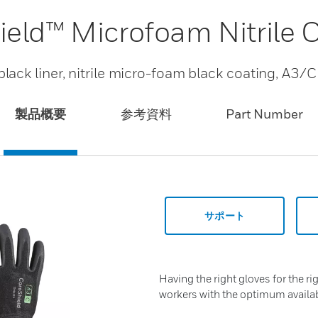
ield™ Microfoam Nitrile
ack liner, nitrile micro-foam black coating, A3
製品概要
参考資料
Part Number
サポート
Having the right gloves for the ri
workers with the optimum availab