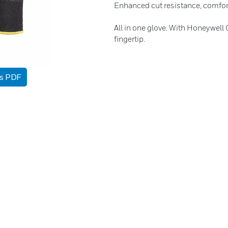
Enhanced cut resistance, comfort,
All in one glove. With Honeywell 
fingertip.
as PDF