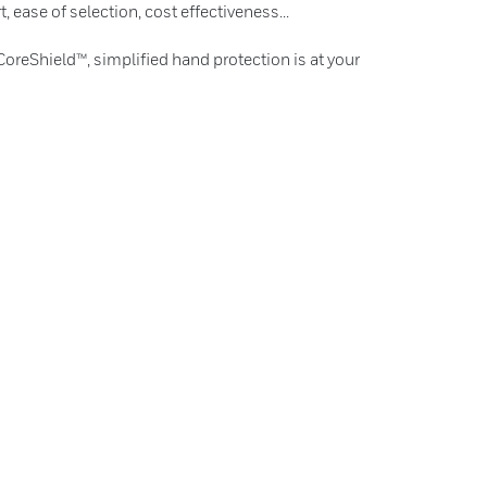
 ease of selection, cost effectiveness...
CoreShield™, simplified hand protection is at your