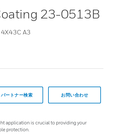
 Coating 23-0513B
/C 4X43C A3
パートナー検索
お問い合わせ
ght application is crucial to providing your
le protection.