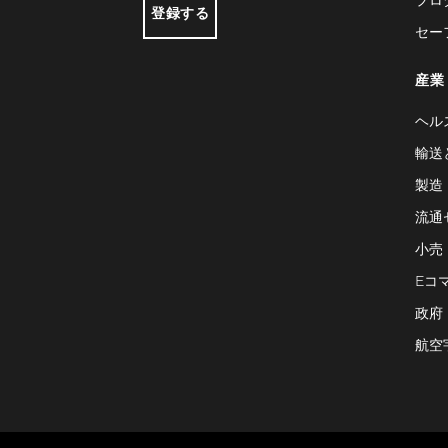
登録する
セー
産業
ヘル
輸送
製造
流通
小売
Eコ
政府
航空