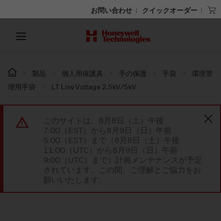
お問い合わせ
クイックオーダー
製品
個人用保護具
手の保護
手袋
環境管
理用手袋
LT Low Voltage 2,5kV/5kV
このサイトは、8月8日（土）午後
7:00（EST）から8月9日（日）午前
5:00（EST）まで（8月8日（土）午後
11:00（UTC）から8月9日（日）午前
9:00（UTC）まで）計画メンテナンスが予定
されています。この間、ご理解とご協力をお
願いいたします。