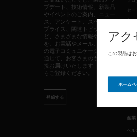
プロ
プデート、技術情報、新製品
セー
やイベントのご案内、ニュー
セン
ス、アンケート、スペシャル
プライス、関連トピックな
アク
ど、さまざまな情報やご案内
ソフ
を、お電話やメール、その他
の電子コミュニケーションを
プロ
この製品はお
通じて、お客さまのもとへ直
セー
接お届けいたします。以下か
らご登録ください。
サー
ホームペ
プロ
登録する
セー
産業
ヘル