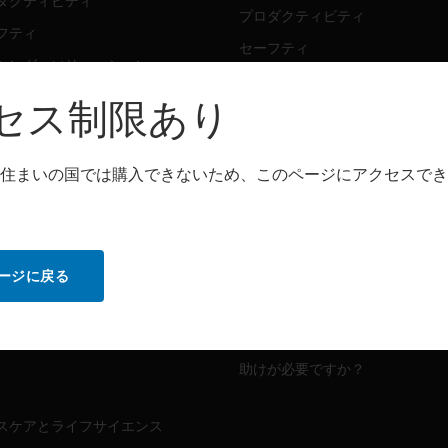
ダクティビティ
プロダクティビティ
フティ
セーフティ
シング・ソリューション
センシング・ソリューション
セス制限あり
トウェア
パートナー検索
ダクティビティ
住まいの国では購入できないため、このページにアクセスでき
プロダクティビティ
フティ
セーフティ
センシング・ソリューション
ビス
ージに戻る
MYAUTOMATION のサポート
ダクティビティ
フティ
ハウツービデオ
助けが必要ですか？
スケアとライフサイエンス