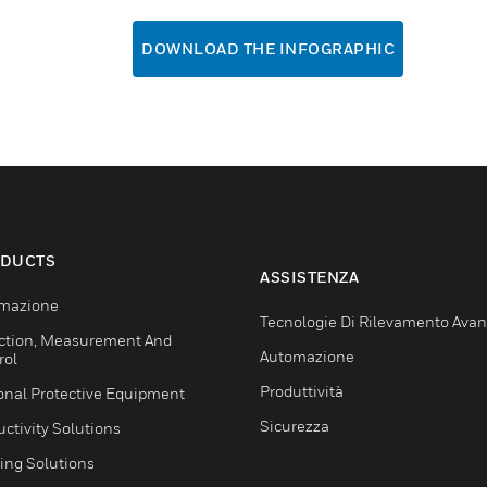
DOWNLOAD THE INFOGRAPHIC
DUCTS
ASSISTENZA
mazione
Tecnologie Di Rilevamento Ava
ction, Measurement And
Automazione
rol
Produttività
onal Protective Equipment
Sicurezza
ctivity Solutions
ing Solutions