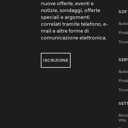
nuove offerte, eventi e
notizie, sondaggi, offerte
SOF
speciali e argomenti
correlati tramite telefono, e-
Auto
mail e altre forme di
Produ
comunicazione elettronica.
Sicu
SER
ISCRIZIONE
Auto
Produ
Sicu
SET
Assis
Vita