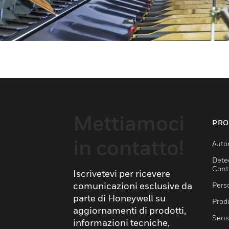
Mettiamoci
PRO
in contatto!
Auto
Dete
Cont
Iscrivetevi per ricevere
comunicazioni esclusive da
Pers
parte di Honeywell su
Produ
aggiornamenti di prodotti,
Sens
informazioni tecniche,