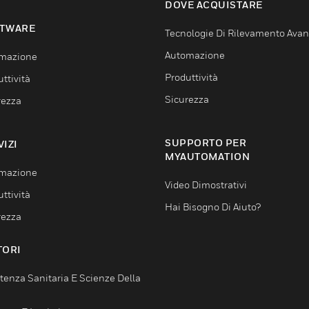
DOVE ACQUISTARE
TWARE
Tecnologie Di Rilevamento Ava
Automazione
mazione
Produttività
ttività
Sicurezza
rezza
SUPPORTO PER
VIZI
MYAUTOMATION
mazione
Video Dimostrativi
ttività
Hai Bisogno Di Aiuto?
rezza
TORI
tenza Sanitaria E Scienze Della