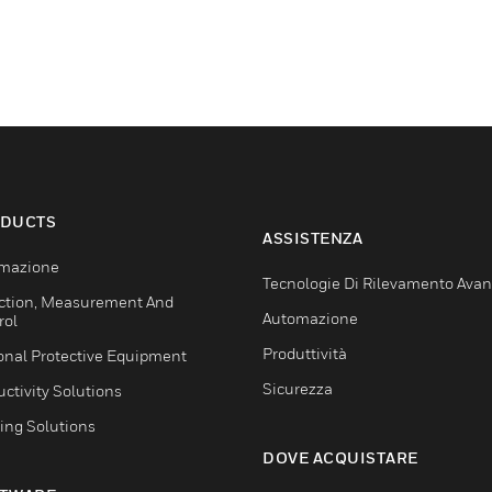
DUCTS
ASSISTENZA
mazione
Tecnologie Di Rilevamento Ava
ction, Measurement And
Automazione
rol
Produttività
onal Protective Equipment
Sicurezza
ctivity Solutions
ing Solutions
DOVE ACQUISTARE