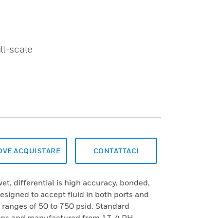
ll-scale
OVE ACQUISTARE
CONTATTACI
t, differential is high accuracy, bonded,
esigned to accept fluid in both ports and
 ranges of 50 to 750 psid. Standard
stops and manufactured from 17-4 PH