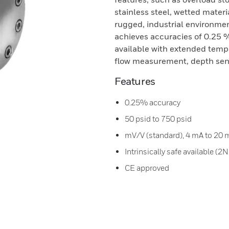
stainless steel, wetted materia
rugged, industrial environmen
achieves accuracies of 0.25 %
available with extended tempe
flow measurement, depth sensi
Features
0.25% accuracy
50 psid to 750 psid
mV/V (standard), 4 mA to 20 m
Intrinsically safe available (2
CE approved