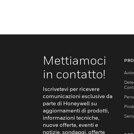
Mettiamoci
PRO
in contatto!
Auto
Dete
Cont
Iscrivetevi per ricevere
comunicazioni esclusive da
Pers
parte di Honeywell su
Produ
aggiornamenti di prodotti,
Sens
informazioni tecniche,
nuove offerte, eventi e
notizie, sondaggi, offerte