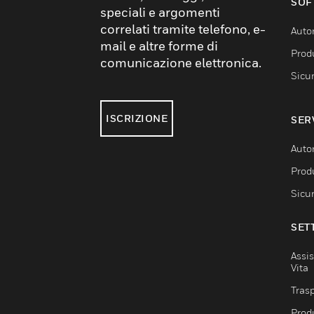
SOF
speciali e argomenti
correlati tramite telefono, e-
Auto
mail e altre forme di
Produ
comunicazione elettronica.
Sicu
ISCRIZIONE
SER
Auto
Produ
Sicu
SET
Assis
Vita
Trasp
Prod