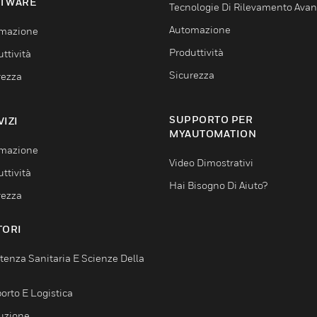
TWARE
Tecnologie Di Rilevamento Ava
Automazione
mazione
Produttività
ttività
Sicurezza
rezza
SUPPORTO PER
VIZI
MYAUTOMATION
mazione
Video Dimostrativi
ttività
Hai Bisogno Di Aiuto?
rezza
TORI
tenza Sanitaria E Scienze Della
orto E Logistica
uzione