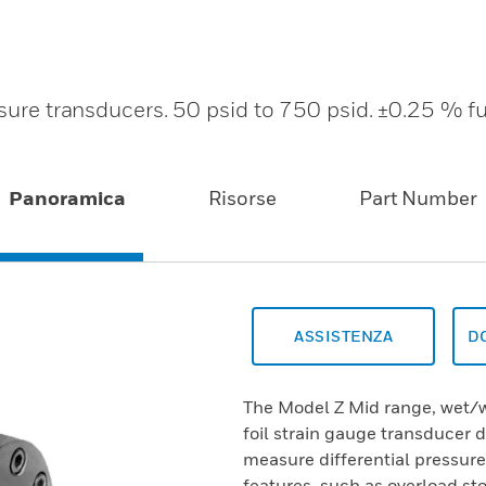
ssure transducers. 50 psid to 750 psid. ±0.25 % fu
Panoramica
Risorse
Part Number
ASSISTENZA
D
The Model Z Mid range, wet/we
foil strain gauge transducer d
measure differential pressure
features, such as overload 