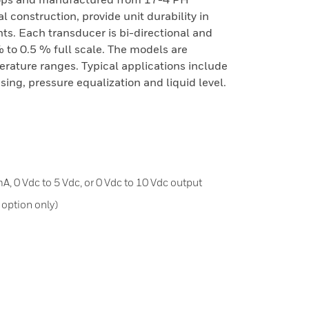
l construction, provide unit durability in
ts. Each transducer is bi-directional and
 to 0.5 % full scale. The models are
rature ranges. Typical applications include
ng, pressure equalization and liquid level.
A, 0 Vdc to 5 Vdc, or 0 Vdc to 10 Vdc output
N option only)