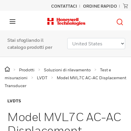
CONTATTACI
ORDINE RAPIDO
Stai sfogliando il
catalogo prodotti per
Prodotti
Soluzioni di rilevamento
Test e
misurazioni
LVDT
Model MVL7C AC-AC Displacement
Transducer
LVDTS
Model MVL7C AC-AC
Displacement