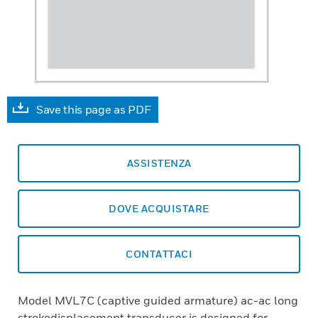
Save this page as PDF
ASSISTENZA
DOVE ACQUISTARE
CONTATTACI
Model MVL7C (captive guided armature) ac-ac long
strokedisplacement transducer is designed for