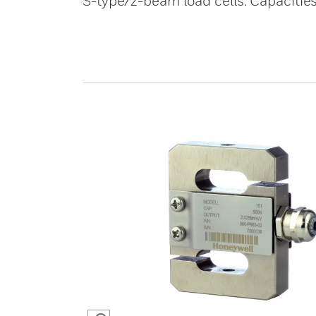
S-type/z-beam load cells. Capacities