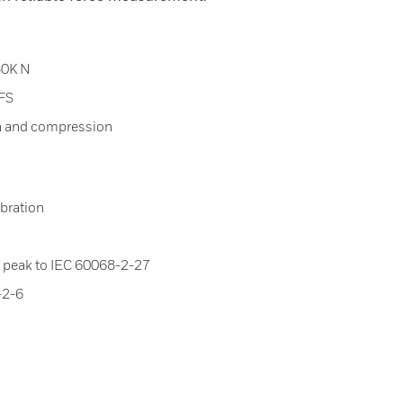
50K N
%FS
on and compression
bration
 peak to IEC 60068-2-27
-2-6