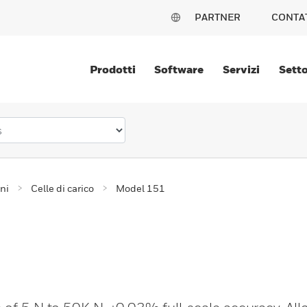
PARTNER
CONTA
Prodotti
Software
Servizi
Setto
ni
Celle di carico
Model 151