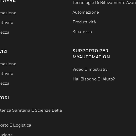
TWARE
Tecnologie Di Rilevamento Ava
Automazione
mazione
Produttività
ttività
Sicurezza
rezza
SUPPORTO PER
VIZI
MYAUTOMATION
mazione
Video Dimostrativi
ttività
Hai Bisogno Di Aiuto?
rezza
TORI
tenza Sanitaria E Scienze Della
orto E Logistica
uzione