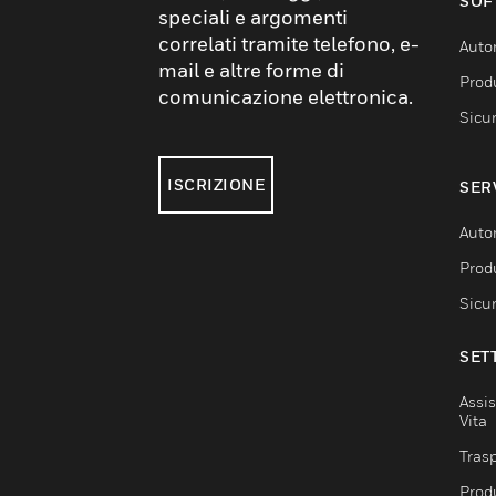
SOF
speciali e argomenti
correlati tramite telefono, e-
Auto
mail e altre forme di
Produ
comunicazione elettronica.
Sicu
ISCRIZIONE
SER
Auto
Produ
Sicu
SET
Assis
Vita
Trasp
Prod