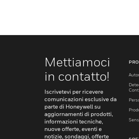
Mettiamoci
PRO
in contatto!
Auto
Dete
Cont
Iscrivetevi per ricevere
comunicazioni esclusive da
Pers
parte di Honeywell su
Produ
aggiornamenti di prodotti,
Sens
informazioni tecniche,
nuove offerte, eventi e
notizie, sondaggi, offerte