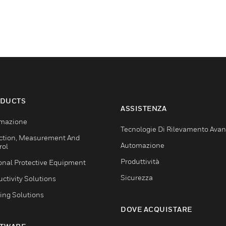
DUCTS
ASSISTENZA
mazione
Tecnologie Di Rilevamento Ava
ction, Measurement And
Automazione
rol
Produttività
onal Protective Equipment
Sicurezza
ctivity Solutions
ing Solutions
DOVE ACQUISTARE