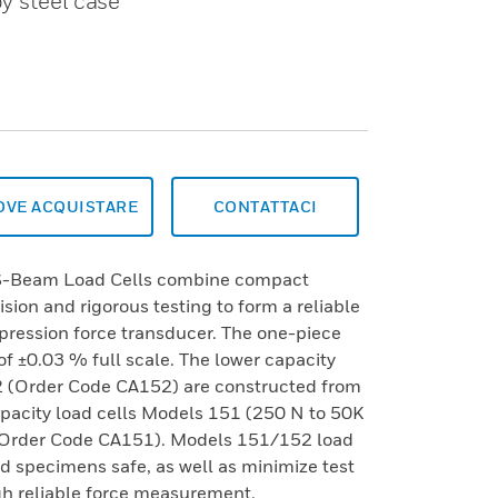
y steel case
OVE ACQUISTARE
CONTATTACI
S-Beam Load Cells combine compact
sion and rigorous testing to form a reliable
ression force transducer. The one-piece
f ±0.03 % full scale. The lower capacity
 (Order Code CA152) are constructed from
acity load cells Models 151 (250 N to 50K
 (Order Code CA151). Models 151/152 load
d specimens safe, as well as minimize test
h reliable force measurement.