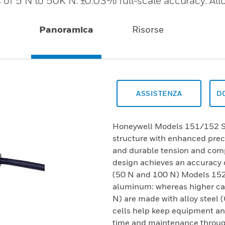
 of 5 N to 50K N. ±0.03% full-scale accuracy. Allo
Panoramica
Risorse
ASSISTENZA
D
Honeywell Models 151/152 
structure with enhanced preci
and durable tension and comp
design achieves an accuracy o
(50 N and 100 N) Models 152
aluminum: whereas higher cap
N) are made with alloy steel
cells help keep equipment an
time and maintenance throug