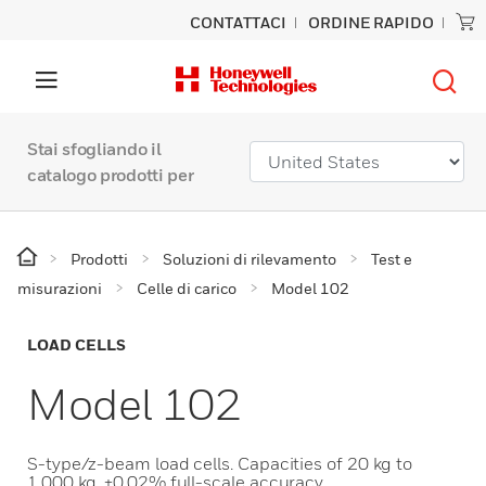
CONTATTACI
ORDINE RAPIDO
Stai sfogliando il
catalogo prodotti per
Prodotti
Soluzioni di rilevamento
Test e
misurazioni
Celle di carico
Model 102
LOAD CELLS
Model 102
S-type/z-beam load cells. Capacities of 20 kg to
1,000 kg. ±0.02% full-scale accuracy