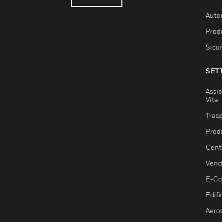
Auto
Produ
Sicu
SET
Assis
Vita
Trasp
Prod
Centr
Vendi
E-C
Edifi
Aero