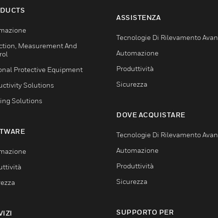
DUCTS
ASSISTENZA
mazione
Tecnologie Di Rilevamento Ava
ction, Measurement And
Automazione
rol
Produttività
onal Protective Equipment
Sicurezza
ctivity Solutions
ing Solutions
DOVE ACQUISTARE
TWARE
Tecnologie Di Rilevamento Ava
Automazione
mazione
Produttività
ttività
Sicurezza
rezza
SUPPORTO PER
VIZI