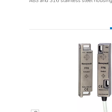
ABS and 316 stainless steel housin