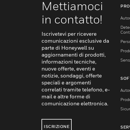
Mettiamoci
PRO
in contatto!
Auto
Dete
Cont
Iscrivetevi per ricevere
comunicazioni esclusive da
Pers
parte di Honeywell su
Produ
aggiornamenti di prodotti,
Sens
informazioni tecniche,
nuove offerte, eventi e
notizie, sondaggi, offerte
SOF
speciali e argomenti
correlati tramite telefono, e-
Auto
mail e altre forme di
Produ
comunicazione elettronica.
Sicu
ISCRIZIONE
SER