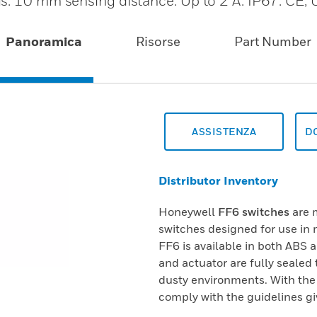
gs. 10 mm sensing distance. Up to 2 A. IP67. CE
Panoramica
Risorse
Part Number
ASSISTENZA
D
Distributor Inventory
Honeywell
FF6 switches
are 
switches designed for use in
FF6 is available in both ABS 
and actuator are fully sealed
dusty environments. With the 
comply with the guidelines g