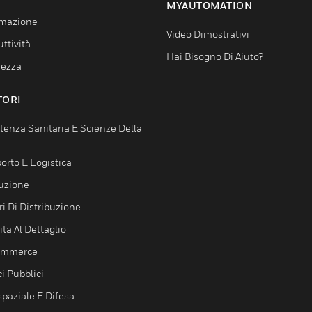
MYAUTOMATION
mazione
Video Dimostrativi
ttività
Hai Bisogno Di Aiuto?
rezza
TORI
tenza Sanitaria E Scienze Della
orto E Logistica
uzione
i Di Distribuzione
ta Al Dettaglio
ommerce
ci Pubblici
spaziale E Difesa