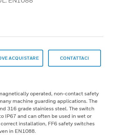
, UL. EN1088
OVE ACQUISTARE
CONTATTACI
magnetically operated, non-contact safety
 many machine guarding applications. The
and 316 grade stainless steel. The switch
 to IP67 and can often be used in wet or
correct installation, FF6 safety switches
iven in EN1088.