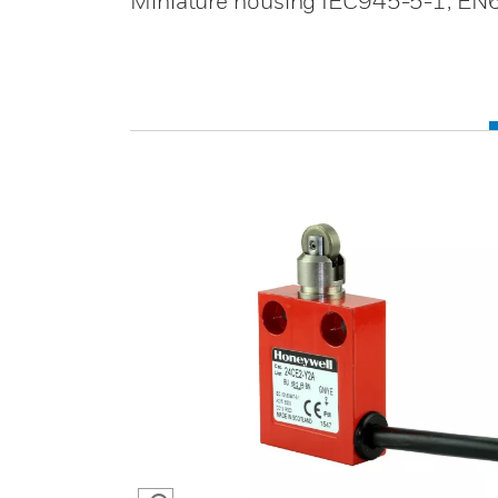
Miniature housing IEC945-5-1, EN60