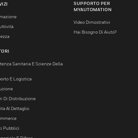
SUPPORTO PER
VIZI
MYAUTOMATION
mazione
Video Dimostrativi
ttività
Hai Bisogno Di Aiuto?
rezza
TORI
tenza Sanitaria E Scienze Della
orto E Logistica
uzione
i Di Distribuzione
ta Al Dettaglio
ommerce
ci Pubblici
spaziale E Difesa