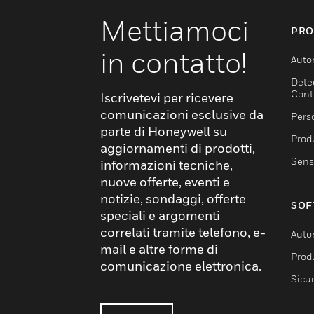
Mettiamoci
PRO
in contatto!
Auto
Dete
Cont
Iscrivetevi per ricevere
comunicazioni esclusive da
Pers
parte di Honeywell su
Produ
aggiornamenti di prodotti,
Sens
informazioni tecniche,
nuove offerte, eventi e
notizie, sondaggi, offerte
SOF
speciali e argomenti
correlati tramite telefono, e-
Auto
mail e altre forme di
Produ
comunicazione elettronica.
Sicu