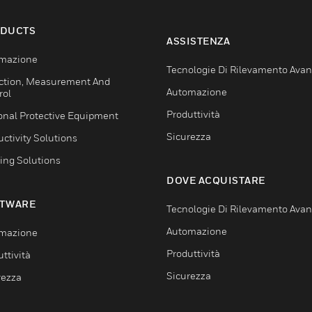
DUCTS
ASSISTENZA
mazione
Tecnologie Di Rilevamento Ava
ction, Measurement And
Automazione
rol
Produttività
onal Protective Equipment
Sicurezza
ctivity Solutions
ing Solutions
DOVE ACQUISTARE
TWARE
Tecnologie Di Rilevamento Ava
Automazione
mazione
Produttività
ttività
Sicurezza
rezza