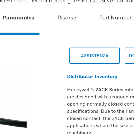
947-5-1. Metal housing. IP66. CE. Silver conta
Panoramica
Risorse
Part Number
ASSISTENZA
D
Distributor Inventory
Honeywell’s
24CE Series mini
are designed with a rugged me
opening normally closed con
specifications. Due to their s
closed contact, the 24CE Serie
applications where the size o
machinery.