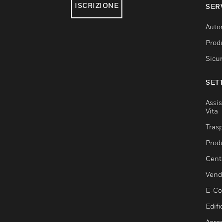
ISCRIZIONE
SER
Auto
Produ
Sicu
SET
Assis
Vita
Trasp
Prod
Centr
Vendi
E-C
Edifi
Aero