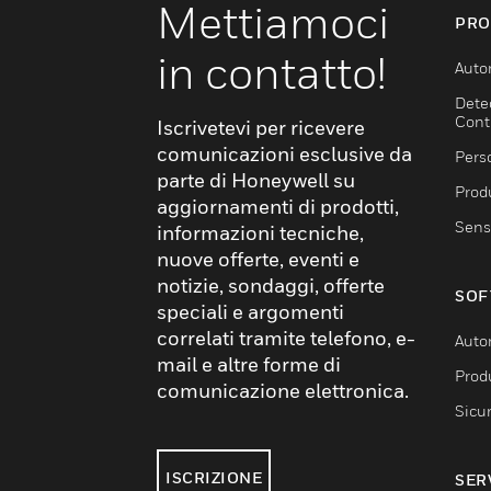
Mettiamoci
PRO
in contatto!
Auto
Dete
Cont
Iscrivetevi per ricevere
comunicazioni esclusive da
Pers
parte di Honeywell su
Produ
aggiornamenti di prodotti,
Sens
informazioni tecniche,
nuove offerte, eventi e
notizie, sondaggi, offerte
SOF
speciali e argomenti
correlati tramite telefono, e-
Auto
mail e altre forme di
Produ
comunicazione elettronica.
Sicu
ISCRIZIONE
SER