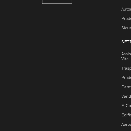
Auto
Produ
Sicu
SET
Assis
Vita
Trasp
Prod
Centr
Vendi
E-C
Edifi
Aero