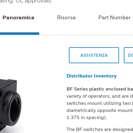
aling. UL approvals
Panoramica
Risorse
Part Number
ASSISTENZA
D
Distributor Inventory
BF Series plastic enclosed b
variety of operators, and are
switches mount utilizing two 
diametrically opposite mounti
1.375 in spacing).
The BF switches are designed 