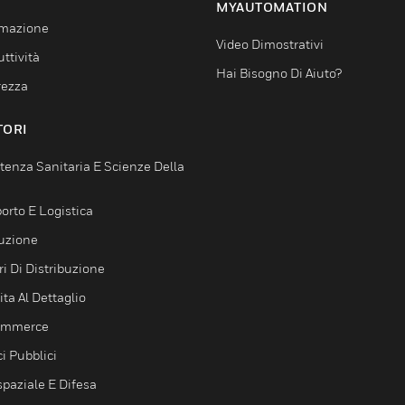
MYAUTOMATION
mazione
Video Dimostrativi
ttività
Hai Bisogno Di Aiuto?
rezza
TORI
tenza Sanitaria E Scienze Della
orto E Logistica
uzione
i Di Distribuzione
ta Al Dettaglio
ommerce
ci Pubblici
spaziale E Difesa