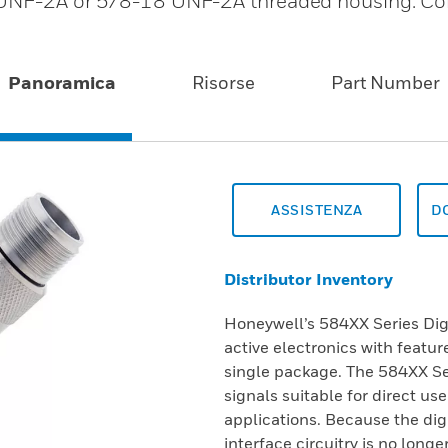
4 UNF-2A or 5/8-18 UNF-2A threaded housing. Co
Panoramica
Risorse
Part Number
ASSISTENZA
D
Distributor Inventory
Honeywell’s 584XX Series Di
active electronics with featur
single package. The 584XX S
signals suitable for direct us
applications. Because the digi
interface circuitry is no longe