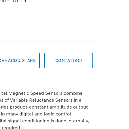
nnector or
OVE ACQUISTARE
CONTATTACI
gital Magnetic Speed Sensors combine
es of Variable Reluctance Sensors in a
eries produce constant amplitude output
e in many digital and logic control
tal signal conditioning is done internally,
r required.