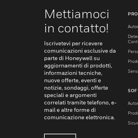
Mettiamoci
PRO
in contatto!
Auto
Dete
Cont
Iscrivetevi per ricevere
comunicazioni esclusive da
Pers
parte di Honeywell su
Produ
aggiornamenti di prodotti,
Sens
informazioni tecniche,
nuove offerte, eventi e
notizie, sondaggi, offerte
SOF
speciali e argomenti
correlati tramite telefono, e-
Auto
mail e altre forme di
Produ
comunicazione elettronica.
Sicu