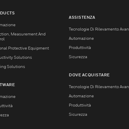
DUCTS
ASSISTENZA
mazione
Tecnologie Di Rilevamento Ava
ction, Measurement And
Automazione
rol
Produttività
onal Protective Equipment
Sicurezza
ctivity Solutions
ing Solutions
DOVE ACQUISTARE
TWARE
Tecnologie Di Rilevamento Ava
Automazione
mazione
Produttività
ttività
Sicurezza
rezza