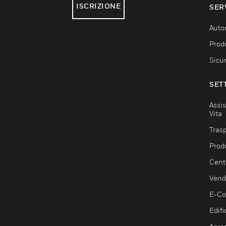
ISCRIZIONE
SER
Auto
Produ
Sicu
SET
Assis
Vita
Trasp
Prod
Centr
Vendi
E-C
Edifi