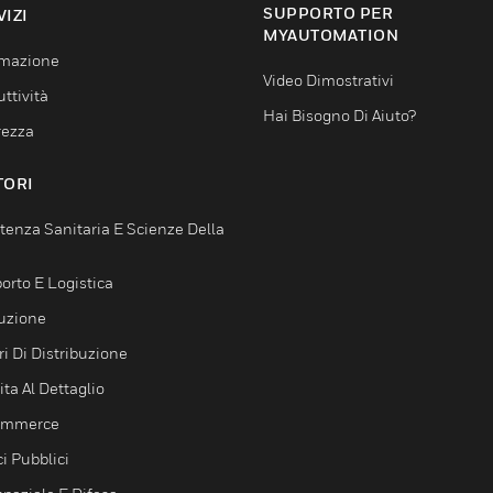
SUPPORTO PER
VIZI
MYAUTOMATION
mazione
Video Dimostrativi
ttività
Hai Bisogno Di Aiuto?
rezza
TORI
tenza Sanitaria E Scienze Della
orto E Logistica
uzione
i Di Distribuzione
ta Al Dettaglio
ommerce
ci Pubblici