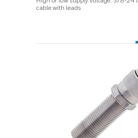
High or low supply voltage. 3/8-2
cable with leads