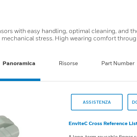
nsors with easy handling, optimal cleaning, and t
 mechanical stress. High wearing comfort throug
Panoramica
Risorse
Part Number
ASSISTENZA
D
EnviteC Cross Reference Lis
A long-term reusable finger s