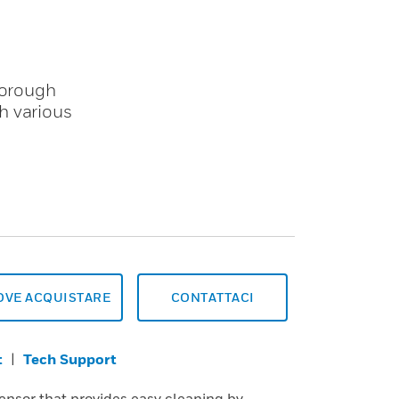
horough
h various
OVE ACQUISTARE
CONTATTACI
t
|
Tech Support
ensor that provides easy cleaning by