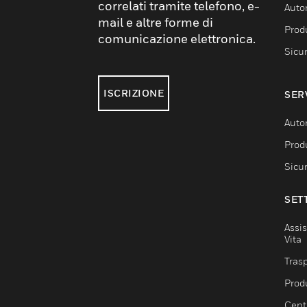
correlati tramite telefono, e-
Auto
mail e altre forme di
Produ
comunicazione elettronica.
Sicu
ISCRIZIONE
SER
Auto
Produ
Sicu
SET
Assis
Vita
Trasp
Prod
Centr