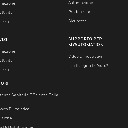
Automazione
mazione
Produttività
ttività
Sicurezza
rezza
SUPPORTO PER
VIZI
MYAUTOMATION
mazione
Video Dimostrativi
ttività
Hai Bisogno Di Aiuto?
rezza
TORI
tenza Sanitaria E Scienze Della
orto E Logistica
uzione
i Di Distribuzione