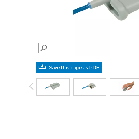
SEARCH
Save this page as PDF
prev