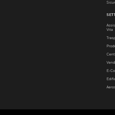
Sicu
SET
Assis
Vita
Trasp
Prod
Centr
Vendi
E-C
Edifi
Aero