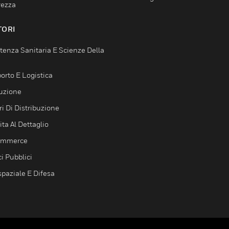
rezza
TORI
tenza Sanitaria E Scienze Della
orto E Logistica
uzione
i Di Distribuzione
ta Al Dettaglio
ommerce
ci Pubblici
spaziale E Difesa