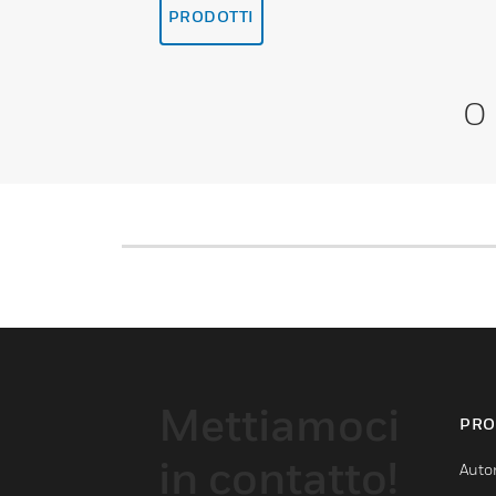
PRODOTTI
O
Mettiamoci
PRO
in contatto!
Auto