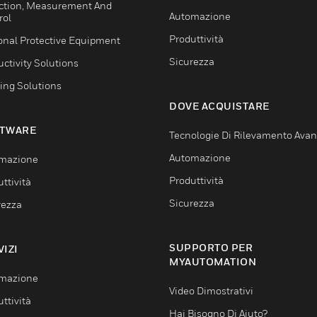
ction, Measurement And
Automazione
rol
Produttività
onal Protective Equipment
Sicurezza
ctivity Solutions
ing Solutions
DOVE ACQUISTARE
TWARE
Tecnologie Di Rilevamento Ava
Automazione
mazione
Produttività
ttività
Sicurezza
rezza
SUPPORTO PER
VIZI
MYAUTOMATION
mazione
Video Dimostrativi
ttività
Hai Bisogno Di Aiuto?