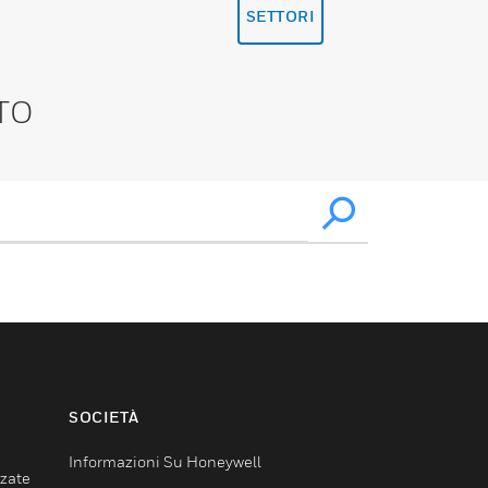
SETTORI
TO
SOCIETÀ
Informazioni Su Honeywell
nzate