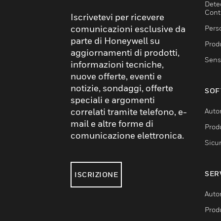
Dete
Cont
Iscrivetevi per ricevere
comunicazioni esclusive da
Pers
parte di Honeywell su
Produ
aggiornamenti di prodotti,
Sens
informazioni tecniche,
nuove offerte, eventi e
notizie, sondaggi, offerte
SOF
speciali e argomenti
correlati tramite telefono, e-
Auto
mail e altre forme di
Produ
comunicazione elettronica.
Sicu
SER
ISCRIZIONE
Auto
Produ