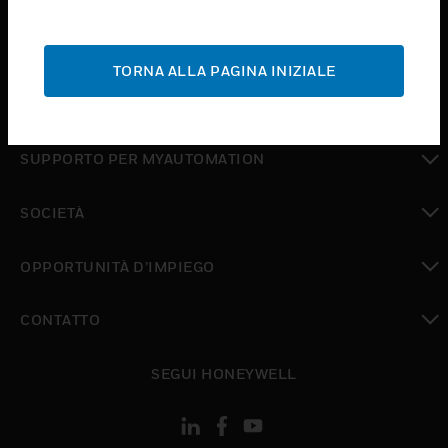
toggle view
ASSISTENZA
TORNA ALLA PAGINA INIZIALE
toggle view
DOVE ACQUISTARE
toggle view
SUPPORTO PER MYAUTOMATION
toggle view
SOCIETÀ
toggle view
OPPORTUNITÀ D’IMPIEGO
toggle view
CONTATTO
toggle view
SEGUI HONEYWELL