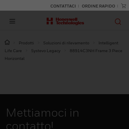
CONTATTACI
ORDINE RAPIDO
Prodotti
Soluzioni di rilevamento
Intelligent
Life Care
Systevo Legacy
88914C3NH Frame 3 Piece
Horizontal
Mettiamoci in
contatto!