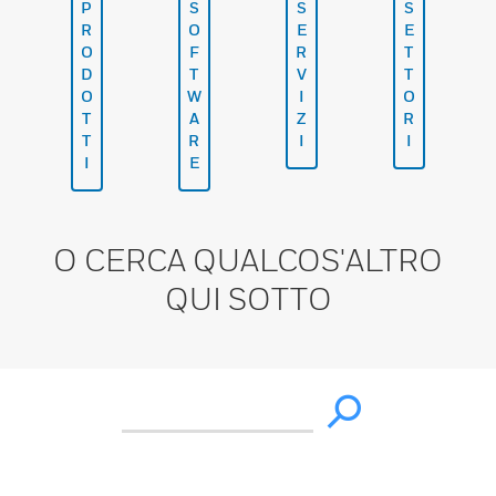
P
S
S
S
R
O
E
E
O
F
R
T
D
T
V
T
O
W
I
O
T
A
Z
R
T
R
I
I
I
E
O CERCA QUALCOS'ALTRO
QUI SOTTO