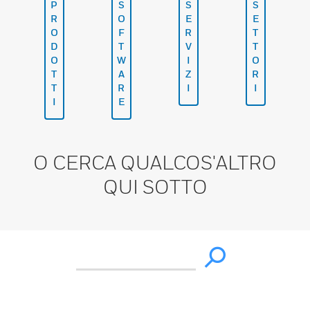
P
S
S
S
R
O
E
E
O
F
R
T
D
T
V
T
O
W
I
O
T
A
Z
R
T
R
I
I
I
E
O CERCA QUALCOS'ALTRO
QUI SOTTO