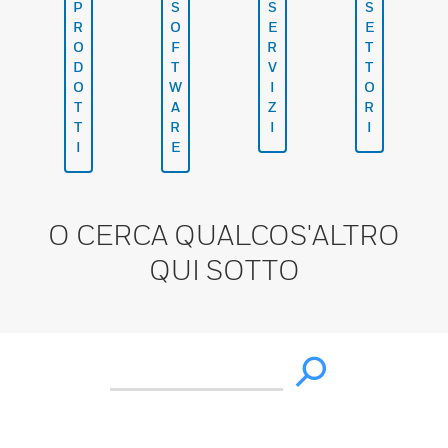
P
S
S
S
R
O
E
E
O
F
R
T
D
T
V
T
O
W
I
O
T
A
Z
R
T
R
I
I
I
E
O CERCA QUALCOS'ALTRO
QUI SOTTO