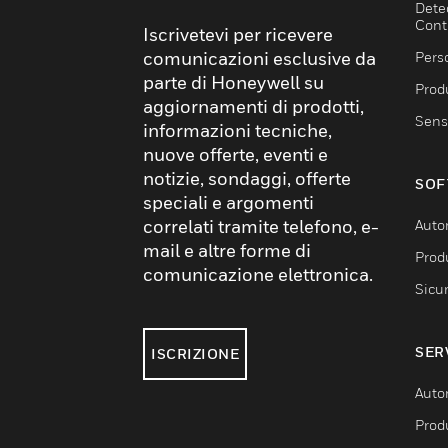
Dete
Cont
Iscrivetevi per ricevere
comunicazioni esclusive da
Pers
parte di Honeywell su
Produ
aggiornamenti di prodotti,
Sens
informazioni tecniche,
nuove offerte, eventi e
notizie, sondaggi, offerte
SOF
speciali e argomenti
correlati tramite telefono, e-
Auto
mail e altre forme di
Produ
comunicazione elettronica.
Sicu
SER
ISCRIZIONE
Auto
Produ