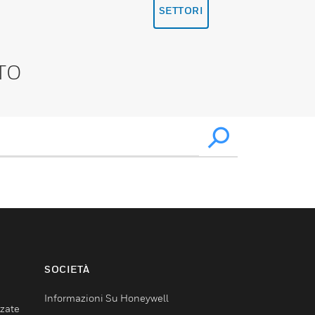
SETTORI
TO
SOCIETÀ
Informazioni Su Honeywell
nzate