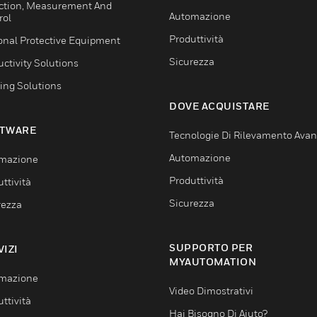
ction, Measurement And
Automazione
rol
Produttività
onal Protective Equipment
Sicurezza
ctivity Solutions
ing Solutions
DOVE ACQUISTARE
TWARE
Tecnologie Di Rilevamento Ava
Automazione
mazione
Produttività
ttività
Sicurezza
rezza
SUPPORTO PER
VIZI
MYAUTOMATION
mazione
Video Dimostrativi
ttività
Hai Bisogno Di Aiuto?