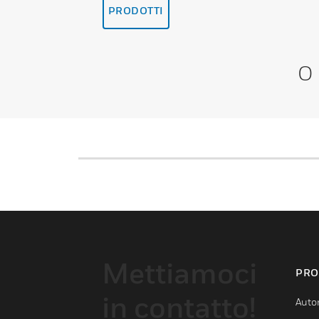
PRODOTTI
O
Mettiamoci
PRO
in contatto!
Auto