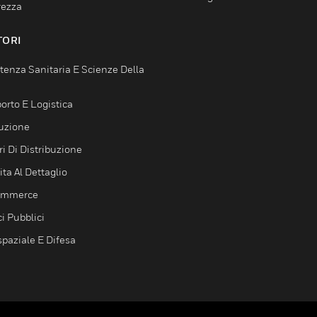
rezza
TORI
tenza Sanitaria E Scienze Della
orto E Logistica
uzione
i Di Distribuzione
ta Al Dettaglio
ommerce
ci Pubblici
spaziale E Difesa