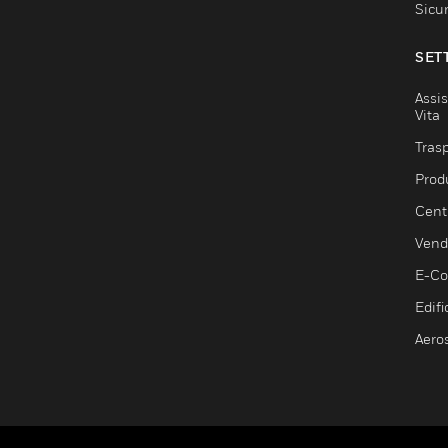
Sicu
SET
Assis
Vita
Trasp
Prod
Centr
Vendi
E-C
Edifi
Aero