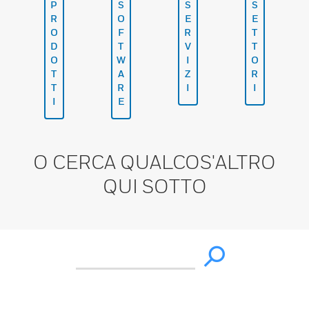
P
S
S
S
R
O
E
E
O
F
R
T
D
T
V
T
O
W
I
O
T
A
Z
R
T
R
I
I
I
E
O CERCA QUALCOS'ALTRO
QUI SOTTO