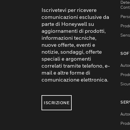
Dete
Cont
Iscrivetevi per ricevere
comunicazioni esclusive da
Pers
parte di Honeywell su
Produ
aggiornamenti di prodotti,
Sens
informazioni tecniche,
nuove offerte, eventi e
notizie, sondaggi, offerte
SOF
speciali e argomenti
correlati tramite telefono, e-
Auto
mail e altre forme di
Produ
comunicazione elettronica.
Sicu
SER
ISCRIZIONE
Auto
Produ