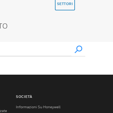
SETTORI
TO
SOCIETÀ
Informazioni Su Honeywell
nzate