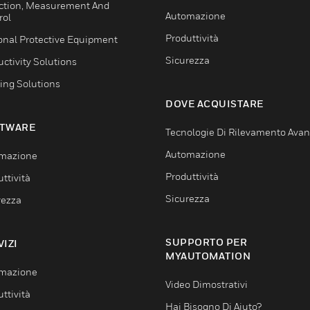
ction, Measurement And
Automazione
rol
Produttività
onal Protective Equipment
Sicurezza
ctivity Solutions
ing Solutions
DOVE ACQUISTARE
TWARE
Tecnologie Di Rilevamento Ava
Automazione
mazione
Produttività
ttività
Sicurezza
rezza
SUPPORTO PER
VIZI
MYAUTOMATION
mazione
Video Dimostrativi
ttività
Hai Bisogno Di Aiuto?