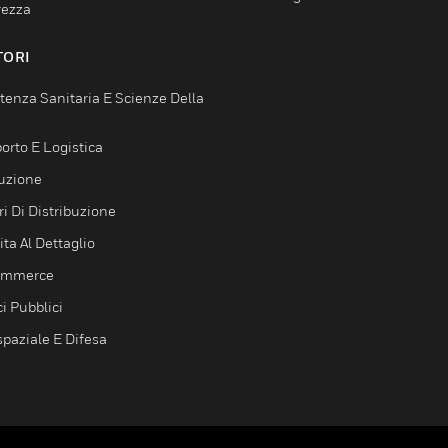
rezza
TORI
tenza Sanitaria E Scienze Della
orto E Logistica
uzione
i Di Distribuzione
ta Al Dettaglio
ommerce
ci Pubblici
spaziale E Difesa