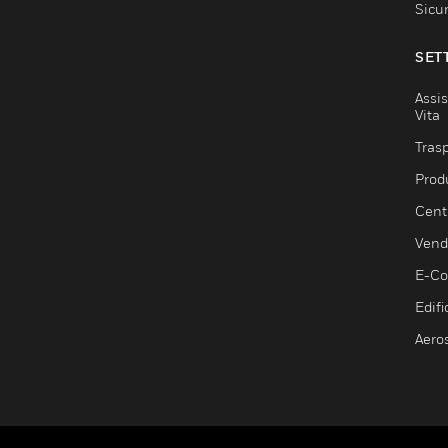
Sicu
SET
Assis
Vita
Trasp
Prod
Centr
Vendi
E-C
Edifi
Aero