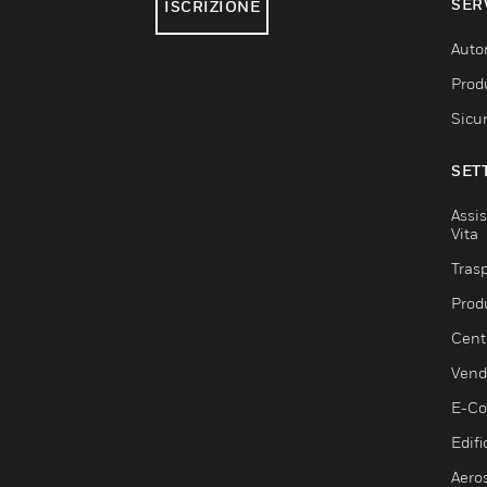
SER
ISCRIZIONE
Auto
Produ
Sicu
SET
Assis
Vita
Trasp
Prod
Centr
Vendi
E-C
Edifi
Aero