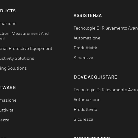
DUCTS
ASSISTENZA
mazione
Tecnologie Di Rilevamento Ava
ction, Measurement And
Automazione
rol
Produttività
onal Protective Equipment
Sicurezza
ctivity Solutions
ing Solutions
DOVE ACQUISTARE
TWARE
Tecnologie Di Rilevamento Ava
Automazione
mazione
Produttività
ttività
Sicurezza
rezza