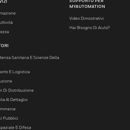
SUPPORTO PER
VIZI
MYAUTOMATION
mazione
Video Dimostrativi
ttività
Hai Bisogno Di Aiuto?
rezza
TORI
tenza Sanitaria E Scienze Della
orto E Logistica
uzione
i Di Distribuzione
ta Al Dettaglio
ommerce
ci Pubblici
spaziale E Difesa