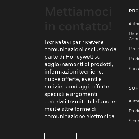
Mettiamoci
PRO
in contatto!
Auto
Dete
Cont
Iscrivetevi per ricevere
comunicazioni esclusive da
Pers
parte di Honeywell su
Produ
aggiornamenti di prodotti,
Sens
informazioni tecniche,
nuove offerte, eventi e
notizie, sondaggi, offerte
SOF
speciali e argomenti
correlati tramite telefono, e-
Auto
mail e altre forme di
Produ
comunicazione elettronica.
Sicu