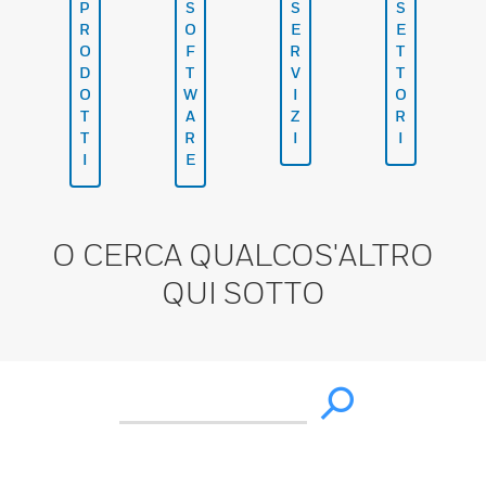
P
S
S
S
R
O
E
E
O
F
R
T
D
T
V
T
O
W
I
O
T
A
Z
R
T
R
I
I
I
E
O CERCA QUALCOS'ALTRO
QUI SOTTO