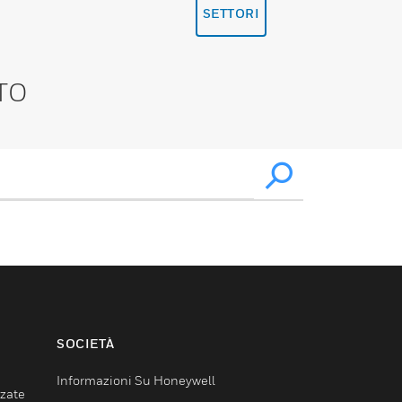
SETTORI
TO
SOCIETÀ
Informazioni Su Honeywell
nzate