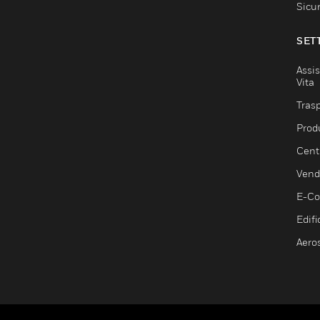
Sicu
SET
Assis
Vita
Trasp
Prod
Centr
Vendi
E-C
Edifi
Aero