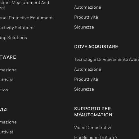
ction, Measurement And
Automazione
rol
Produttività
onal Protective Equipment
Sicurezza
ctivity Solutions
ing Solutions
DOVE ACQUISTARE
TWARE
Tecnologie Di Rilevamento Ava
Automazione
mazione
Produttività
ttività
Sicurezza
rezza
SUPPORTO PER
VIZI
MYAUTOMATION
mazione
Video Dimostrativi
ttività
Hai Bisogno Di Aiuto?