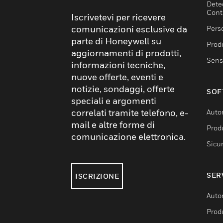
Dete
Cont
Iscrivetevi per ricevere
comunicazioni esclusive da
Pers
parte di Honeywell su
Produ
aggiornamenti di prodotti,
Sens
informazioni tecniche,
nuove offerte, eventi e
notizie, sondaggi, offerte
SOF
speciali e argomenti
correlati tramite telefono, e-
Auto
mail e altre forme di
Produ
comunicazione elettronica.
Sicu
SER
ISCRIZIONE
Auto
Produ