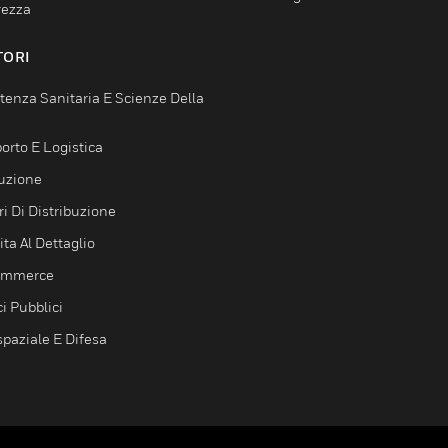
rezza
TORI
tenza Sanitaria E Scienze Della
orto E Logistica
uzione
i Di Distribuzione
ta Al Dettaglio
ommerce
ci Pubblici
spaziale E Difesa