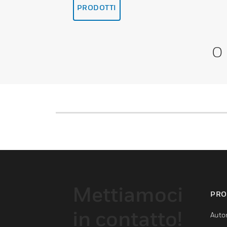
PRODOTTI
O
Mettiamoci
PRO
in contatto!
Auto