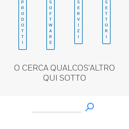
P
S
S
S
R
O
E
E
O
F
R
T
D
T
V
T
O
W
I
O
T
A
Z
R
T
R
I
I
I
E
O CERCA QUALCOS'ALTRO
QUI SOTTO