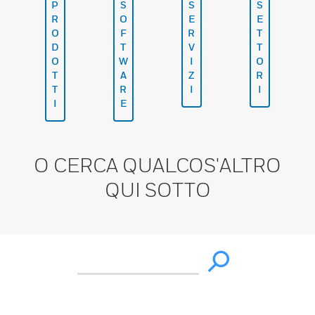
P
S
S
S
R
O
E
E
O
F
R
T
D
T
V
T
O
W
I
O
T
A
Z
R
T
R
I
I
I
E
O CERCA QUALCOS'ALTRO
QUI SOTTO