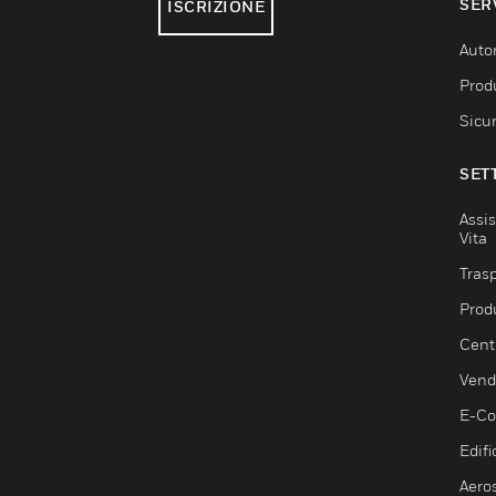
SER
ISCRIZIONE
Auto
Produ
Sicu
SET
Assis
Vita
Trasp
Prod
Centr
Vendi
E-C
Edifi
Aero