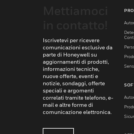
Mettiamoci
PRO
in contatto!
Auto
Dete
Cont
Iscrivetevi per ricevere
comunicazioni esclusive da
Pers
parte di Honeywell su
Produ
aggiornamenti di prodotti,
Sens
informazioni tecniche,
nuove offerte, eventi e
notizie, sondaggi, offerte
SOF
speciali e argomenti
correlati tramite telefono, e-
Auto
mail e altre forme di
Produ
comunicazione elettronica.
Sicu