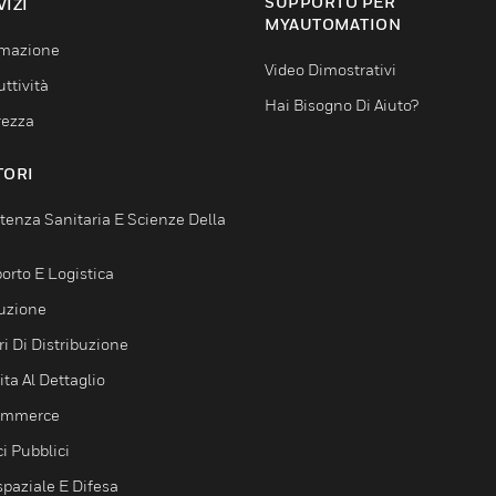
SUPPORTO PER
VIZI
MYAUTOMATION
mazione
Video Dimostrativi
ttività
Hai Bisogno Di Aiuto?
rezza
TORI
tenza Sanitaria E Scienze Della
orto E Logistica
uzione
i Di Distribuzione
ta Al Dettaglio
ommerce
ci Pubblici
spaziale E Difesa