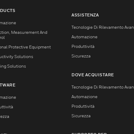
DUCTS
ASSISTENZA
mazione
Tecnologie Di Rilevamento Ava
ction, Measurement And
Automazione
rol
Produttività
onal Protective Equipment
Sicurezza
ctivity Solutions
ing Solutions
DOVE ACQUISTARE
TWARE
Tecnologie Di Rilevamento Ava
Automazione
mazione
Produttività
ttività
Sicurezza
rezza