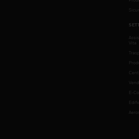
Sicu
SET
Assis
Vita
Trasp
Prod
Centr
Vendi
E-C
Edifi
Aero