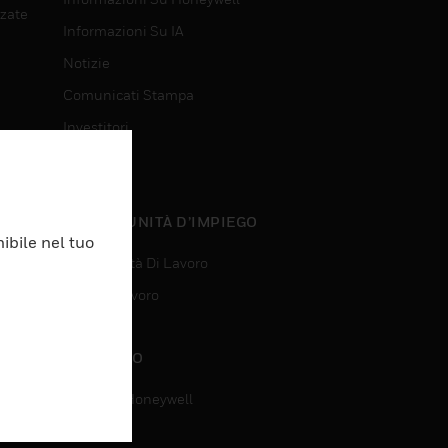
nzate
Informazioni Su IA
Notizie
Comunicati Stampa
Investitori
Eventi
nzate
OPPORTUNITÀ D’IMPIEGO
ibile nel tuo
Opportunità Di Lavoro
Ricerca Lavoro
CONTATTO
Contatta Honeywell
Assistenza