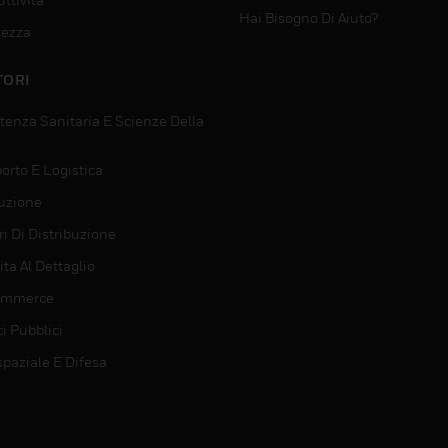
Hai Bisogno Di Aiuto?
rezza
TORI
tenza Sanitaria E Scienze Della
orto E Logistica
uzione
i Di Distribuzione
ta Al Dettaglio
ommerce
ci Pubblici
spaziale E Difesa