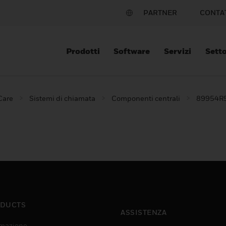
PARTNER
CONTA
Prodotti
Software
Servizi
Setto
 Care
Sistemi di chiamata
Componenti centrali
89954R5 
DUCTS
ASSISTENZA
mazione