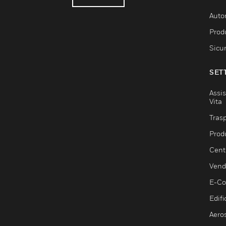
Auto
Produ
Sicu
SET
Assis
Vita
Trasp
Prod
Centr
Vendi
E-C
Edifi
Aero