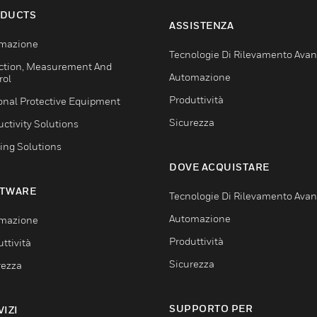
DUCTS
ASSISTENZA
mazione
Tecnologie Di Rilevamento Ava
ction, Measurement And
Automazione
rol
Produttività
onal Protective Equipment
Sicurezza
ctivity Solutions
ing Solutions
DOVE ACQUISTARE
TWARE
Tecnologie Di Rilevamento Ava
Automazione
mazione
Produttività
ttività
Sicurezza
rezza
SUPPORTO PER
VIZI