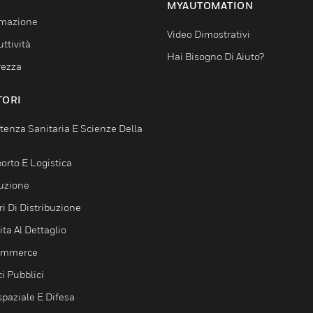
MYAUTOMATION
mazione
Video Dimostrativi
ttività
Hai Bisogno Di Aiuto?
rezza
TORI
tenza Sanitaria E Scienze Della
orto E Logistica
uzione
i Di Distribuzione
ta Al Dettaglio
ommerce
ci Pubblici
spaziale E Difesa