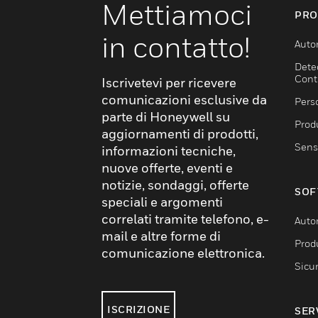
Mettiamoci
PRO
in contatto!
Auto
Dete
Cont
Iscrivetevi per ricevere
comunicazioni esclusive da
Pers
parte di Honeywell su
Produ
aggiornamenti di prodotti,
Sens
informazioni tecniche,
nuove offerte, eventi e
notizie, sondaggi, offerte
SOF
speciali e argomenti
correlati tramite telefono, e-
Auto
mail e altre forme di
Produ
comunicazione elettronica.
Sicu
ISCRIZIONE
SER