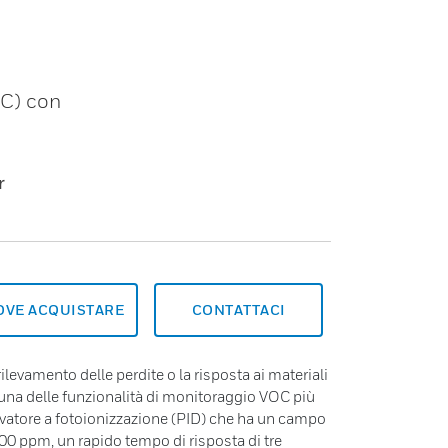
OC) con
r
OVE ACQUISTARE
CONTATTACI
 rilevamento delle perdite o la risposta ai materiali
 una delle funzionalità di monitoraggio VOC più
evatore a fotoionizzazione (PID) che ha un campo
00 ppm, un rapido tempo di risposta di tre