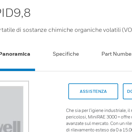
PID9,8
ortatile di sostanze chimiche organiche volatili (V
Panoramica
Specifiche
Part Numbe
ASSISTENZA
D
Che sia per l’igiene industriale, il
pericolosi, MiniRAE 3000 + offre
avanzate sul mercato. Con un ril
di rilevamento esteso da 0 a 15.0