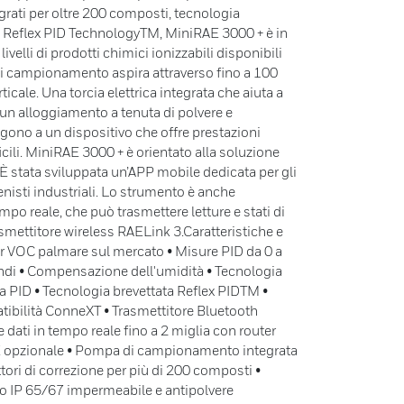
egrati per oltre 200 composti, tecnologia
 e Reflex PID TechnologyTM, MiniRAE 3000 + è in
livelli di prodotti chimici ionizzabili disponibili
i campionamento aspira attraverso fino a 100
rticale. Una torcia elettrica integrata che aiuta a
 un alloggiamento a tenuta di polvere e
ono a un dispositivo che offre prestazioni
ficili. MiniRAE 3000 + è orientato alla soluzione
È stata sviluppata un’APP mobile dedicata per gli
ienisti industriali. Lo strumento è anche
mpo reale, che può trasmettere letture e stati di
asmettitore wireless RAELink 3.Caratteristiche e
tor VOC palmare sul mercato • Misure PID da 0 a
ndi • Compensazione dell'umidità • Tecnologia
pia PID • Tecnologia brevettata Reflex PIDTM •
ibilità ConneXT • Trasmettitore Bluetooth
 dati in tempo reale fino a 2 miglia con router
 opzionale • Pompa di campionamento integrata
tori di correzione per più di 200 composti •
o IP 65/67 impermeabile e antipolvere