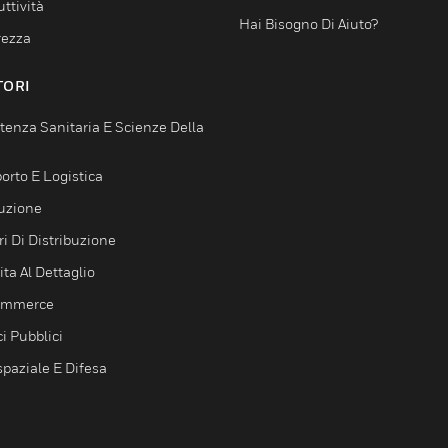
ttività
Hai Bisogno Di Aiuto?
rezza
TORI
tenza Sanitaria E Scienze Della
orto E Logistica
uzione
i Di Distribuzione
ta Al Dettaglio
ommerce
ci Pubblici
spaziale E Difesa