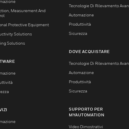
mazione
Tecnologie Di Rilevamento Ava
ction, Measurement And
Automazione
rol
Produttività
onal Protective Equipment
Sicurezza
ctivity Solutions
ing Solutions
DOVE ACQUISTARE
TWARE
Tecnologie Di Rilevamento Ava
Automazione
mazione
Produttività
ttività
Sicurezza
rezza
SUPPORTO PER
VIZI
MYAUTOMATION
mazione
Video Dimostrativi