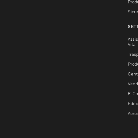
Produ
Sicu
SET
Assis
Vita
Trasp
Prod
Centr
Vendi
E-C
Edifi
Aero