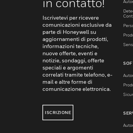
in contatto!
Auto
Dete
Cont
Iscrivetevi per ricevere
comunicazioni esclusive da
Pers
parte di Honeywell su
Produ
aggiornamenti di prodotti,
Sens
informazioni tecniche,
nuove offerte, eventi e
notizie, sondaggi, offerte
SOF
speciali e argomenti
correlati tramite telefono, e-
Auto
mail e altre forme di
Produ
comunicazione elettronica.
Sicu
ISCRIZIONE
SER
Auto