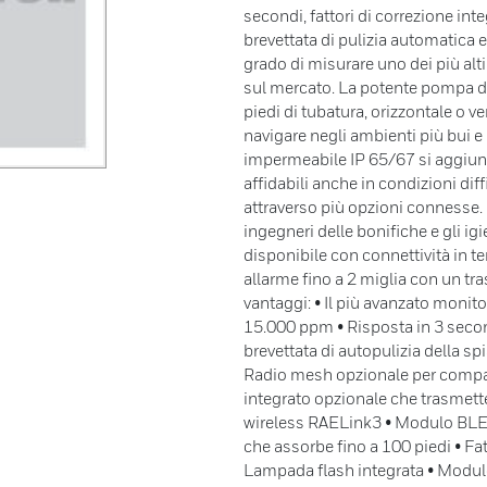
secondi, fattori di correzione int
brevettata di pulizia automatica
grado di misurare uno dei più alti 
sul mercato. La potente pompa d
piedi di tubatura, orizzontale o ve
navigare negli ambienti più bui e
impermeabile IP 65/67 si aggiung
affidabili anche in condizioni dif
attraverso più opzioni connesse. 
ingegneri delle bonifiche e gli ig
disponibile con connettività in te
allarme fino a 2 miglia con un tr
vantaggi: • Il più avanzato moni
15.000 ppm • Risposta in 3 seco
brevettata di autopulizia della s
Radio mesh opzionale per compat
integrato opzionale che trasmette
wireless RAELink3 • Modulo BLE
che assorbe fino a 100 piedi • Fat
Lampada flash integrata • Modul